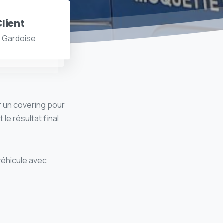
lient
 Gardoise
er un covering pour
 le résultat final
 véhicule avec