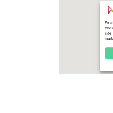
En c
cook
site,
mark