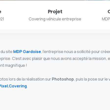
e
Projet
C
021
Covering véhicule entreprise
MDP
 du site
MDP Gardoise
, l'entreprise nous a sollicité pour cré
ntreprise. C'est avec plaisir que nous avons accepté la mission, et
nt magnifique !
os lors de la réalisation sur
Photoshop
, puis la pose sur le
Pixel.Covering
.