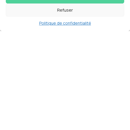
Refuser
Politique de confidentialité
LAPERCUTE
est une
agence web
basée à
Langlade
tout proche de Nîmes dans le